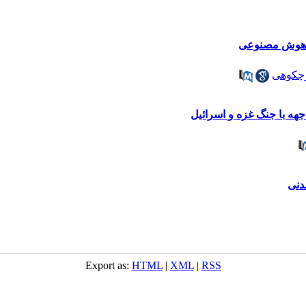
از هوش مصنوعی
رچکوهی
هه با جنگ غزه و اسرائیل
دنی
Export as:
HTML
|
XML
|
RSS