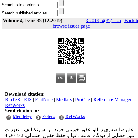
Volume 4, Issue 35 (12-2019)
3 2019, 4(35): 1-5
|
Back t
browse issues page
Download citation:
BibTeX
|
RIS
|
EndNote
|
Medlars
|
ProCite
|
Reference Manager
|
RefWorks
Send citation to:
Mendeley
Zotero
RefWorks
علیرضا صفری دانالو, غفور خویینی حمید. بررس تکالیف و تعهدات
امین قضایی از دیدگاه اقامه دعوا و حفظ حقوق احتمالی. 3 2019; 4