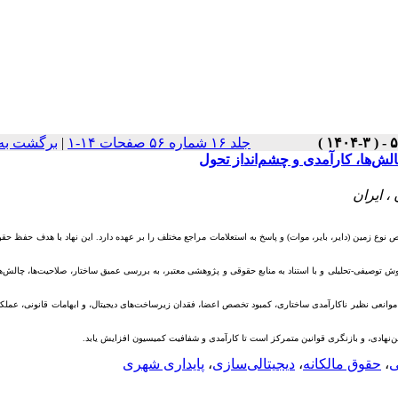
جلد ۱۶ شماره ۵۶ صفحات ۱۴-۱
|
برگشت به
، ایران
 تشخیص نوع زمین (دایر، بایر، موات) و پاسخ به استعلامات مراجع مختلف را بر عهده دارد. این نهاد با هدف حفظ حقو
توصیفی-تحلیلی و با استناد به منابع حقوقی و پژوهشی معتبر، به بررسی عمیق ساختار، صلاحیت‌ها، چالش‌
 موانعی نظیر ناکارآمدی ساختاری، کمبود تخصص اعضا، فقدان زیرساخت‌های دیجیتال، و ابهامات قانونی، عملکرد
ین‌نهادی، و بازنگری قوانین متمرکز است تا کارآمدی و شفافیت کمیسیون افزایش یابد.
ی
،
حقوق مالکانه
،
دیجیتالی‌سازی
،
پایداری شهری