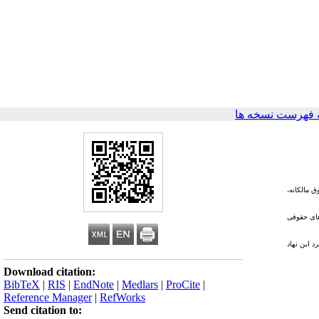
 فهرست نسخه ها
ق مالکانه،
های حقوقی
 این نهاد
Download citation:
BibTeX
|
RIS
|
EndNote
|
Medlars
|
ProCite
|
Reference Manager
|
RefWorks
Send citation to: