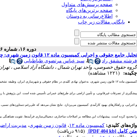
صفحه پرسش‌های متداول
صفحه برترین‌های پایگاه
اطلاع‌رسانی به دوستان
بایگانی مقالات زیر چاپ
دوره ۱۶، شماره ۵۶ - ( ۳-۱۴۰۴ )
تحلیل جامع حقوقی و اجرایی کمیسیون ماده ۱۲ قانون زمین شهری: چالش‌ها، کارآمدی و چشم‌انداز تحول
فرشته مشفق راد
،
سید عباس مرتضوی طباطبایی
گروه حقوق خصوصی، واحد تهران شمال ، دانشگاه آزاد اسلامی ، تهران 
چکیده:
(۱۲۲۱ مشاهده)
کمیسیون ماده ۱۲ قانون زمین شهری، به‌عنوان نهادی کلیدی در نظام حقوقی و شهرسازی ایران، وظیفه
پیشگیری از تصرفات غیرقانونی، و تأمین اراضی برای طرح‌های عمرانی تأسیس شده است. این پژوهش با روش 
و اجرایی، و راهکارهای بهبود کارآمدی کمیسیون می‌پردازد. نتایج نشان می‌دهد که علی‌رغم دستاوردهای نسبی،
را محدود کرده است. پیشنهادات این مطالعه بر اصلاحات ساختاری، دیجیتالی‌سازی فرآیندها، تقویت هماهنگی ب
واژه‌های کلیدی:
کمیسیون ماده ۱۲
،
قانون زمین شهری
،
مدیریت اراض
متن کامل
[PDF 404 kb]
(۹۱۵ دریافت)
نوع مطالعه:
پژوهشي
| موضوع مقاله:
عمومى