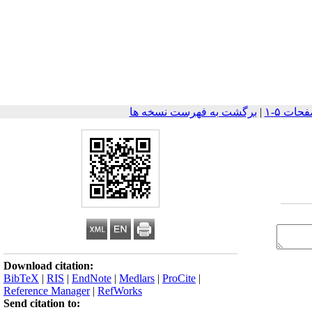
|
برگشت به فهرست نسخه ها
Download citation:
BibTeX
|
RIS
|
EndNote
|
Medlars
|
ProCite
|
Reference Manager
|
RefWorks
Send citation to: