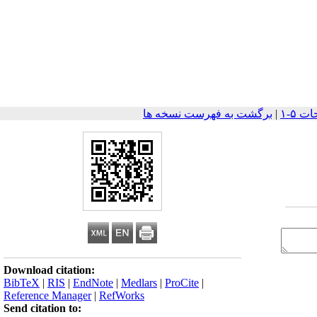
|
برگشت به فهرست نسخه ها
Download citation:
BibTeX
|
RIS
|
EndNote
|
Medlars
|
ProCite
|
Reference Manager
|
RefWorks
Send citation to: