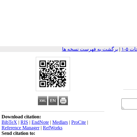
|
برگشت به فهرست نسخه ها
Download citation:
BibTeX
|
RIS
|
EndNote
|
Medlars
|
ProCite
|
Reference Manager
|
RefWorks
Send citation to: