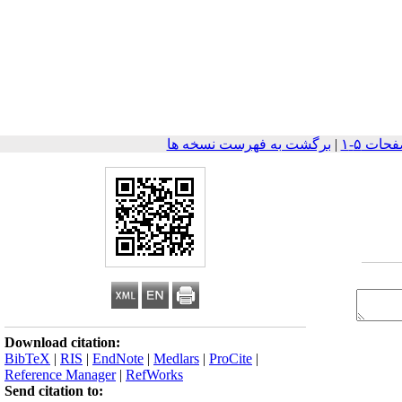
|
برگشت به فهرست نسخه ها
Download citation:
BibTeX
|
RIS
|
EndNote
|
Medlars
|
ProCite
|
Reference Manager
|
RefWorks
Send citation to: