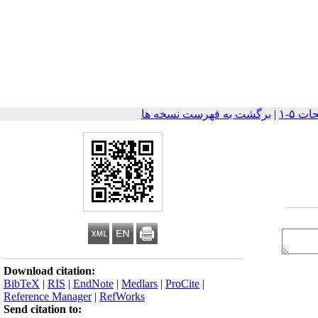
|
برگشت به فهرست نسخه ها
Download citation:
BibTeX
|
RIS
|
EndNote
|
Medlars
|
ProCite
|
Reference Manager
|
RefWorks
Send citation to: