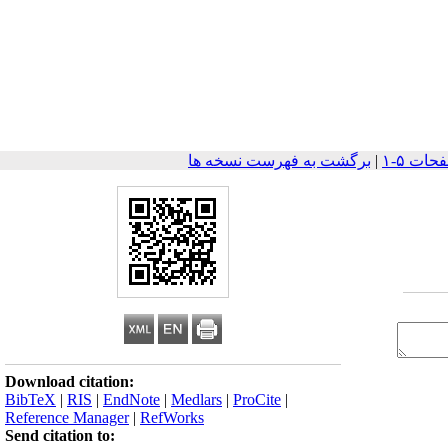
|
برگشت به فهرست نسخه ها
Download citation:
BibTeX
|
RIS
|
EndNote
|
Medlars
|
ProCite
|
Reference Manager
|
RefWorks
Send citation to: