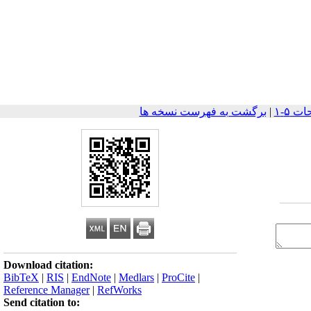
|
برگشت به فهرست نسخه ها
Download citation:
BibTeX
|
RIS
|
EndNote
|
Medlars
|
ProCite
|
Reference Manager
|
RefWorks
Send citation to: