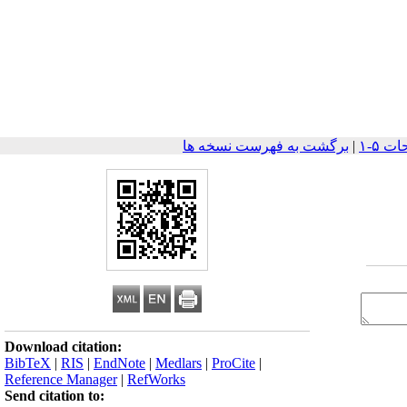
|
برگشت به فهرست نسخه ها
Download citation:
BibTeX
|
RIS
|
EndNote
|
Medlars
|
ProCite
|
Reference Manager
|
RefWorks
Send citation to: