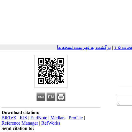
|
برگشت به فهرست نسخه ها
Download citation:
BibTeX
|
RIS
|
EndNote
|
Medlars
|
ProCite
|
Reference Manager
|
RefWorks
Send citation to: