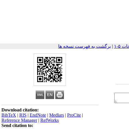
|
برگشت به فهرست نسخه ها
Download citation:
BibTeX
|
RIS
|
EndNote
|
Medlars
|
ProCite
|
Reference Manager
|
RefWorks
Send citation to: