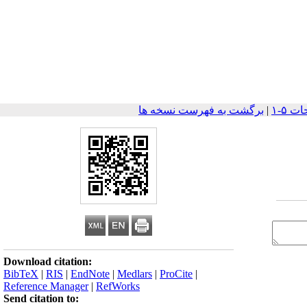
|
برگشت به فهرست نسخه ها
Download citation:
BibTeX
|
RIS
|
EndNote
|
Medlars
|
ProCite
|
Reference Manager
|
RefWorks
Send citation to: