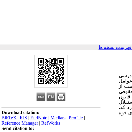
فهرست نسخه ها
ادرسی
عوامل
ظت از
حقوقی
قانون
تقلال
د که،
Download citation:
ی قوه
BibTeX
|
RIS
|
EndNote
|
Medlars
|
ProCite
|
Reference Manager
|
RefWorks
Send citation to: