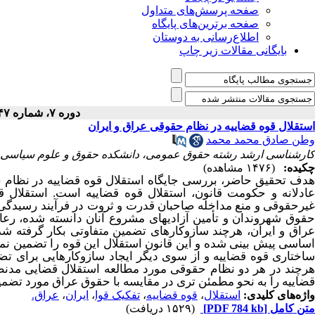
صفحه پرسش‌های متداول
صفحه برترین‌های پایگاه
اطلاع‌رسانی به دوستان
بایگانی مقالات زیر چاپ
دوره ۷، شماره ۴۷ - ( ۱۲-۱۴۰۱ )
استقلال قوه قضاییه در نظام حقوقی عراق و ایران
وطن صادق محمد محمد
کارشناسی ارشد رشته حقوق عمومی، دانشکده حقوق و علوم سیاسی گرو
چکیده:
(۱۴۷۶ مشاهده)
هدف تحقیق حاضر، بررسی جایگاه استقلال قوه قضاییه در نظام 
عادلانه و حکومت قانون، استقلال قوه قضاییه است. استقلال قو
غیرحقوقی و منع مداخله صاحبان قدرت و ثروت در فرآیند رسیدگ
حقوق شهروندان و تأمین آزادیهای مشروع آنان دانسته شده، رع
عراق و ایران، هرچند سازوکارهای تضمین متفاوتی بکار گرفته شد
اساسی پیش بینی شده و این قانون استقلال این قوه را تضمین نم
ساختاری قوه قضاییه و از سوی دیگر ایجاد سازوکارهایی برای تض
هرچند در هر دو نظام حقوقی مورد مطالعه استقلال قضایی مدنظر
قضاییه را به نحو مطمئن تری در مقایسه با حقوق عراق مورد تضم
واژه‌های کلیدی:
استقلال
،
قوه قضاییه
،
تفکیک قوا
،
ایران
،
عراق.
متن کامل
[PDF 784 kb]
(۱۵۲۹ دریافت)