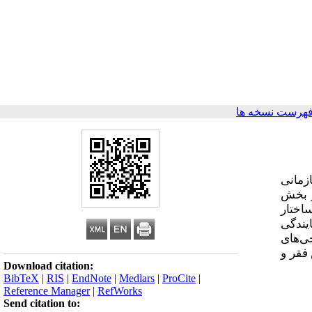
فهرست نسخه ها
زمانی
ر بخش
اختار
یندگی
ی‌های
فقر و
Download citation:
BibTeX
|
RIS
|
EndNote
|
Medlars
|
ProCite
|
Reference Manager
|
RefWorks
Send citation to: