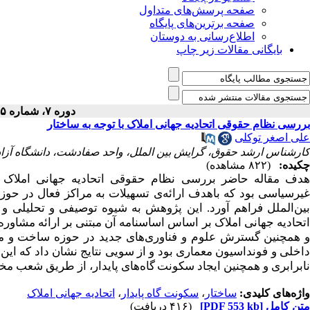
صفحه پرسش‌های متداول
صفحه برترین‌های پایگاه
اطلاع‌رسانی به دوستان
بایگانی مقالات زیر چاپ
دوره ۷، شماره ۴۵ - ( ۶-۱۴۰۱ )
بررسی نظام حقوقی اتحادیه جهانی املاک با توجه‌ به ساختار
علی اصغر توکلی
کارشناس ارشد حقوق، گرایش بین الملل، واحد صفادشت، دانشگاه آزاد 
چکیده:
(۸۲۲ مشاهده)
هدف مقاله­ حاضر بررسی نظام حقوقی اتحادیه جهانی املاک باتو
غیرسیاسی بود که باهدف ارائه‌ی تسهیلات به مراکز فعال در حوزه
ین‌الملل فراهم آورد
.
این پژوهش به شیوه توصیفی و تحلیلی و با
اتحادیه جهانی املاک بر اساس اساسنامه آن مبتنی بر ارائه مشاوره
و همچنین گسترش علوم و فناوری‌های جدید در حوزه ساخت و مدیر
داخلی و فونداسیون معماری بود و از سویی نتایج نشان داد که این
نابرابری و همچنین ایجاد سکونت
گاه‌های پایدار، از طریق شعب م
واژه‌های کلیدی:
ساختار
،
سکونت گاه پایدار
،
اتحادیه جهانی املاک
متن کامل
[PDF 553 kb]
(۴۱۶ دریافت)