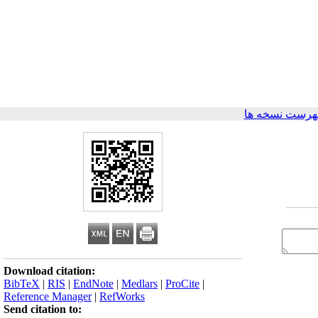
هرست نسخه ها
Download citation:
BibTeX
|
RIS
|
EndNote
|
Medlars
|
ProCite
|
Reference Manager
|
RefWorks
Send citation to: