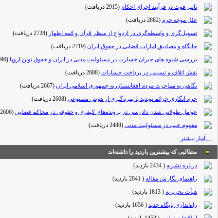
تاثیر فوت در فرآیند اجرای احکام
(2915 دریافت)
علل موجه جرم
(2882 دریافت)
تسهیل‌گری و واسطه‌گری در ازدواج از منظر قرآن و ائمه اطهار
(2728 دریافت)
جایگاه و مصادیق امارات قضایی در حقوق ایران
(2719 دریافت)
بررسی شیوه های جبران خسارت در مسئولیت مدنی در ایران و حقوق نوین اروپا
(2690 دریافت)
نقش اتلاف و تسبیب در پرداخت خسارات
(2688 دریافت)
نگاهی به مهاجرت مردم افغانستان به جمهوری اسلامی ایران
(2667 دریافت)
جرم انگاری جرائم نوپدید با بهره‌گیری از هوش مصنوعی
(2608 دریافت)
عوامل طولانی شدن دادرسی در پرونده‌های کیفری و حقوقی در محاکم قضایی
(2606 دریافت)
مفهوم عیب در مسئولیت مدنی
(2488 دریافت)
... آمار بیشتر
مطالبی که بیشترین بازدید را داشته‌اند
درباره نشریه
(
2434 بازدید
)
راهنمای نگارش مقاله
(
2041 بازدید
)
هیأت تحریریه
(
1813 بازدید
)
راه‌اندازی پایگاه جدید
(
1656 بازدید
)