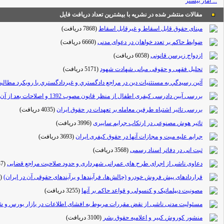
... آمار بیشتر
مقالات منتشر شده در نشریه با بیشترین تعداد دریافت فایل
مبنای حقوق قابل اسقاط و غیرقابل اسقاط
(7868 دریافت)
ضوابط حاکم بر تعدد خواهان در دعوای مدنی
(6660 دریافت)
ازدواج زیرسن قانونی
(6058 دریافت)
تحلیل فقهی و حقوقی مبانی شهادت شهود
(5171 دریافت)
آئين رسيدگي به مستثنيات دين در مراجع دادگستري و غيردادگستري با رويكرد مطالبه
بررسی آیین دادرسی کیفری اطفال از منظر قانون مصوب 1392 و اصلاحات بعد از آن
بررسی تاثیر اشتباه طرفین معامله بر تعهدات در حقوق ایران
(4035 دریافت)
تاثیر هوش مصنوعی در ارتکاب جرایم سایبری
(3996 دریافت)
جرایم علیه میت و مجازات آنها در حقوق کیفری ایران
(3693 دریافت)
ثبت انی در دفاتر اسناد رسمی
(3568 دریافت)
دعاوی ناشی از اجرای طرح های عمرانی شهرداری و حدود صلاحیت مراجع قضایی
(3437 دریافت)
قراردادهای پیش فروش خودرو (چالش‌ها، فرآیندها و برآیندهای حقوقی آن در ایران)
(3294 دریافت)
مصونیت دیپلماتیک و کنسولی و قواعد حاکم بر آنها
(3255 دریافت)
مسئولیت مدنی ناشی از نقض مقررات مربوط به افشای اطلاعات در بازار بورس و شی
منشور کوروش کبیر و اعلامیه حقوق بشر
(3100 دریافت)