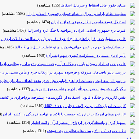
مبنای حقوق قابل اسقاط و غیرقابل اسقاط
(1555 مشاهده)
مقایسه نظام پارلمانی عراق با نظام حقوقی جمهوری اسلامی ایران
(1508 مشاهده)
استقلال قوه قضاییه در نظام حقوقی عراق و ایران
(1474 مشاهده)
قدرت نرم جمهوری اسلامی ایران در مواجهه با جنگ غزه و اسرائیل
(1457 مشاهده)
قلمرو مسئولیت در قراردادهای خارج از عرف قانونی (موردمطالعه: معاملات ارزی و ک
ریزوماتیک‌شدن جرم در عصر جهانی‌شدن در پرتو عاملیت نسل‌های Z و آلفا
(1416 مشاهده)
تأثیر ادعای مستی در مسئولیت کیفری متهم (نقدرأی)
(1409 مشاهده)
قلمرو حقوقی ادای دیون اموات و دیدگاه قرآن و فقه نسبت به تعهدات و وظایف بازما
بررسی تاثیر بافت‌های متروکه و فرسوده شهرها بر ارتکاب جرم و مأمن نسبی برای ب
بررسی اثر شفافیت و ضمانت اجراهای قوانین تجارت در تحقق اهداف سازمان تجارت
چگونگی مشروعیت قدرت و تأثیر آن بر رعایت حقوق شهروندی
(1337 مشاهده)
نقش کاربردی و جایگاه قانونی استفاده از الگوریتم‌های پیشرفته نرم‌افزاری در کش
کاربست اصول حکمرانی در لایحه حجاب و عفاف 1402
(1319 مشاهده)
آثار تحریم‌های آمریکا بر نرخ رشد جمعیت با تاکید بر تهاجم فرهنگی در کشور ایران
(1314 مشاهده)
تسهیل‌گری و واسطه‌گری در ازدواج از منظر قرآن و ائمه اطهار
(1314 مشاهده)
نظام حقوقی کامن لا و سنت‌های نظام حقوقی نوشته
(1311 مشاهده)