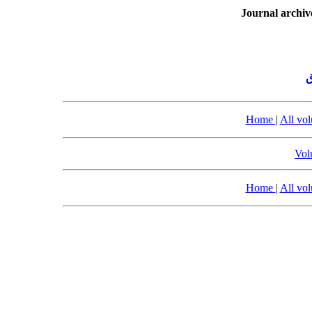
Journal archiv
ق
Home
|
All vo
Vol
Home
|
All vo