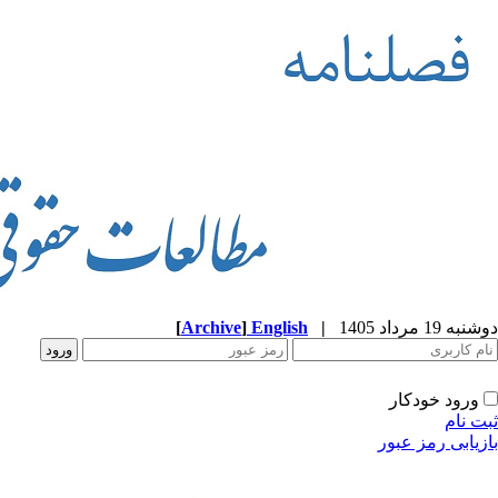
[
Archive
]
English
|
ور