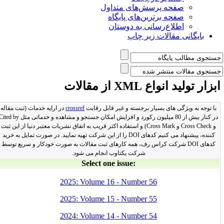
حه پرسش‌های متداول
حه برترین‌های پایگاه
لاع‌رسانی به دوستان
مقالات زیر چاپ
 XML از مقالات
ی های بسیار برجسته و غیر قابل رقابت
crossref
در ارایه خدمات (ثبت مقاله
در کنار بیش از 80 میلیون رکورد و افزایش امکان جستجو و مشاهده و خدماتی مثل Cited by
و Cross Check و Cross Mark) و استفاده اکثر قریب به اتفاق نشریات معتبر دنیا از این ثبت
کننده، پیشنهاد می کنیم کدهای DOI را از این شرکت تهیه نمایید. در صورت تمایل به خرید
ی DOI شرکت کراس رف، همه کارهای ثبت مقالات به صورت خودکار و سریع توسط
شرکت یکتاوب انجام می شود.
Select one issue:
2025: Volume 16 - Number 56
2025: Volume 15 - Number 55
2024: Volume 14 - Number 54