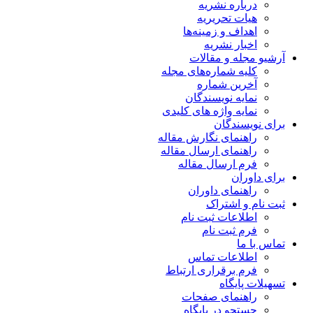
باره نشریه
ات تحریریه
داف و زمینه‌ها
بار نشریه
له و مقالات
یه شماره‌های مجله
رین شماره
ایه نویسندگان
ایه واژه های کلیدی
سندگان
هنمای نگارش مقاله
هنمای ارسال مقاله
م ارسال مقاله
ران
هنمای داوران
و اشتراک
لاعات ثبت نام
م ثبت نام
ما
لاعات تماس
م برقراری ارتباط
پایگاه
هنمای صفحات
تجو در پایگاه