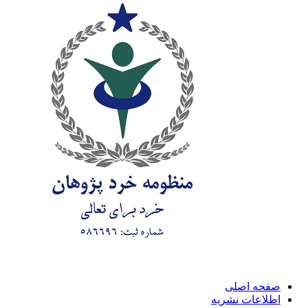
صلی
 نشریه