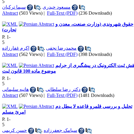
5
سیما ترکیان
,
مسعود حیدری
Abstract
(503 Views)
|
Full-Text (PDF)
(236 Downloads)
حقوق شهروندی (وزارت صنعت، معدن و
تجارت)
P. 1-
5
اکرم غفارزاده
,
محمدرضا نجفی
Abstract
(562 Views)
|
Full-Text (PDF)
(398 Downloads)
قش ثبت الکترونیک در پیشگیری از جرایم
موضوع ماده 100 قانون ثبت
P. 1-
5
هانیه سلیمانی
,
دکتر رضا سلطانی
Abstract
(507 Views)
|
Full-Text (PDF)
(1481 Downloads)
تحلیل و بررسی قلمرو قاعده لا یبطل دم
امرئ مسلم
P. 1-
5
حسن کریمی
,
سیامک جعفرزاده