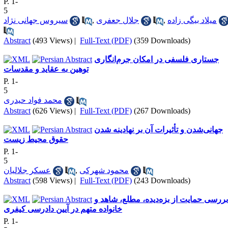
P. 1-
5
سیروس جهانی نژاد
,
جلال جعفری
,
میلاد بیگی زاده
Abstract
(493 Views)
|
Full-Text (PDF)
(359 Downloads)
جستاری فلسفی در امکان جرم‌انگاری
توهین به عقاید و مقدسات
P. 1-
5
محمد فواد حیدری
Abstract
(626 Views)
|
Full-Text (PDF)
(267 Downloads)
جهانی‌شدن و تأثیرات آن بر نهادینه شدن
حقوق محیط‌ زیست
P. 1-
5
عسکر جلالیان
,
محمود شهرکی
Abstract
(598 Views)
|
Full-Text (PDF)
(243 Downloads)
بررسی حمایت از بزه‌دیده، مطلع، شاهد و
خانواده متهم در آیین دادرسی کیفری
P. 1-