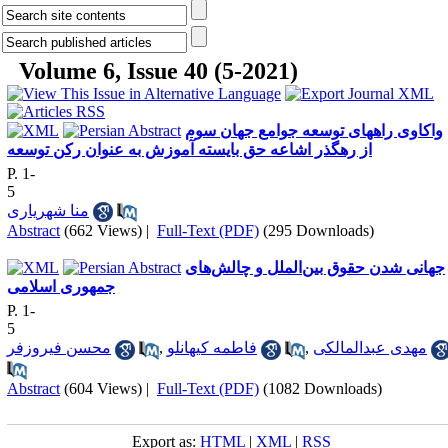
Volume 6, Issue 40 (5-2021)
واکاوی راههای توسعه جوامع جهان سوم
از رهگذر اشاعه حق بایسته آموزش به عنوان رکن توسعه
P. 1-
5
منا شهریاری
Abstract
(662 Views)
|
Full-Text (PDF)
(295 Downloads)
جهانی شدن حقوق بین‌الملل و چالش‌های
جمهوری اسلامی
P. 1-
5
محسن فیروزفر
,
فاطمه کیهانلو
,
مهدی عبدالمالکی
Abstract
(604 Views)
|
Full-Text (PDF)
(1082 Downloads)
Export as:
HTML
|
XML
|
RSS