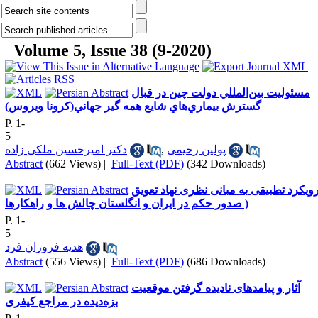
Volume 5, Issue 38 (9-2020)
مسئوليت بين‌المللي دولت چين در قبال
گسترش بيماري‌هاي شايع همه گير جهاني(كرونا ويروس)
P. 1-
5
دکتر امیرحسین ملکی زاده
,
پولین رحیمی
Abstract
(662 Views)
|
Full-Text (PDF)
(342 Downloads)
ویکرد تطبیقی به مبانی نظری نهاد تعویق
صدور حکم در ایران و انگلستان چالش ها و راهکارها )
P. 1-
5
هدیه فروزان فرد
Abstract
(556 Views)
|
Full-Text (PDF)
(686 Downloads)
آثار و پیامدهای نادیده گرفتن موقعیت
بزه‌دیده در مراجع کیفری